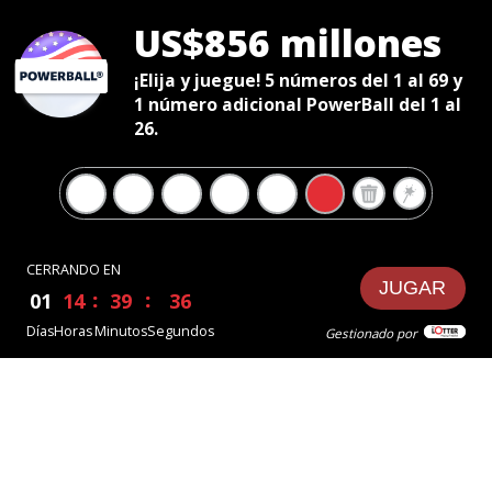
US$856 millones
¡Elija y juegue! 5 números del 1 al 69 y
1 número adicional PowerBall del 1 al
26.
CERRANDO EN
JUGAR
01
14
39
36
Días
Horas
Minutos
Segundos
Gestionado por