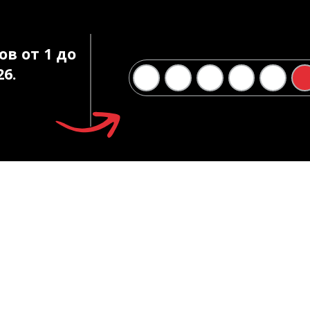
в от 1 до
26.