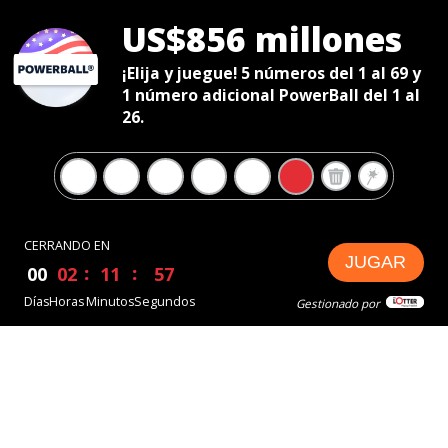
US$856 millones
¡Elija y juegue! 5 números del 1 al 69 y
1 número adicional PowerBall del 1 al
26.
CERRANDO EN
JUGAR
00
02
11
56
Días
Horas
Minutos
Segundos
Gestionado por