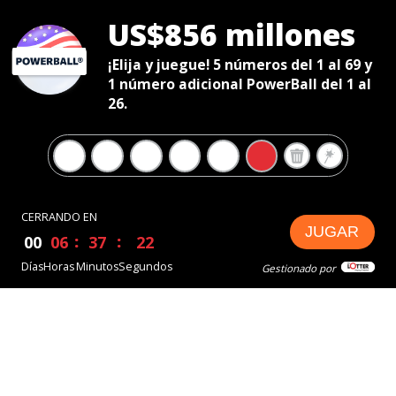
US$856 millones
¡Elija y juegue! 5 números del 1 al 69 y
1 número adicional PowerBall del 1 al
26.
CERRANDO EN
JUGAR
00
06
37
21
Días
Horas
Minutos
Segundos
Gestionado por